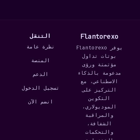
Flantorexo
التنقل
نظرة عامة
يوفر Flantorexo
بوتات تداول
المنصة
مؤتمتة ورؤى
مدعومة بالذكاء
الدعم
الاصطناعي، مع
تسجيل الدخول
التركيز على
التكوين
انضم الآن
الموديولاري،
والمراقبة
الشفافة،
والتحكمات