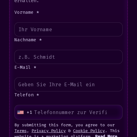
erhalten.
Vorname *
Nachname *
E-Mail *
Telefon *
+1
U
n
By submitting this form, you agree to our
i
Terms
,
Privacy Policy
&
Cookie Policy
. This
website is a marketing platform.
Read More