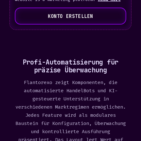
t
e
KONTO ERSTELLEN
d
S
t
a
t
e
Profi-Automatisierung für
s
präzise Überwachung
+
Flantorexo zeigt Komponenten, die
1
automatisierte HandelBots und KI-
gesteuerte Unterstützung in
verschiedenen Marktregimen ermöglichen.
Jedes Feature wird als modulares
Baustein für Konfiguration, Überwachung
und kontrollierte Ausführung
präsentiert. Das Layout legt Wert auf