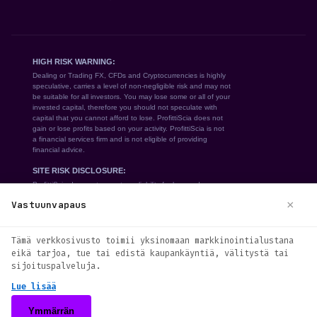
×
Vastuunvapaus
We use cookies to enhance your browsing
Tämä verkkosivusto toimii yksinomaan markkinointialustana
experience. By continuing to use our
eikä tarjoa, tue tai edistä kaupankäyntiä, välitystä tai
website, you agree to our use of cookies.
sijoituspalveluja.
See our
Cookie Policy
for more information.
Lue lisää
Accept
Ymmärrän