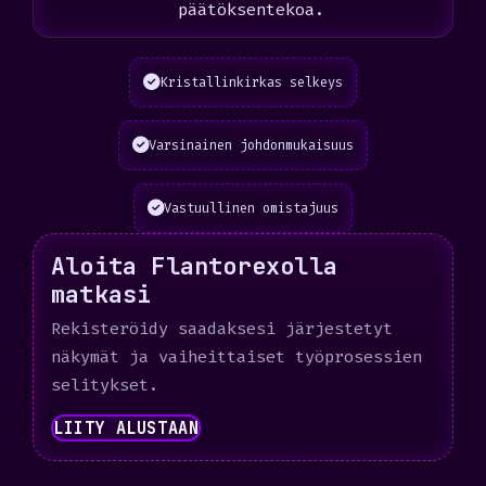
päätöksentekoa.
Kristallinkirkas selkeys
Varsinainen johdonmukaisuus
Vastuullinen omistajuus
Aloita Flantorexolla
matkasi
Rekisteröidy saadaksesi järjestetyt
näkymät ja vaiheittaiset työprosessien
selitykset.
LIITY ALUSTAAN