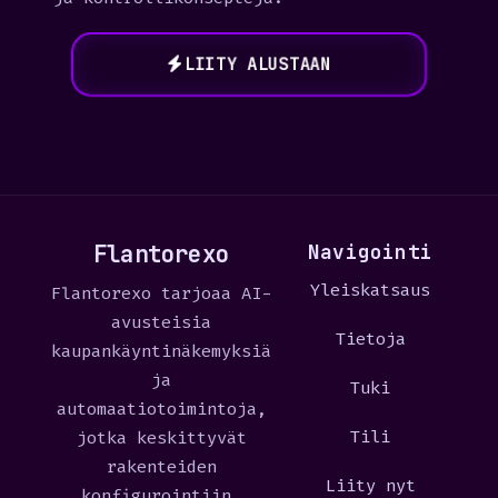
LIITY ALUSTAAN
Flantorexo
Navigointi
Yleiskatsaus
Flantorexo tarjoaa AI-
avusteisia
Tietoja
kaupankäyntinäkemyksiä
ja
Tuki
automaatiotoimintoja,
Tili
jotka keskittyvät
rakenteiden
Liity nyt
konfigurointiin,