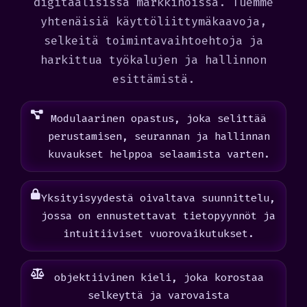
digitaalisissa markkinoissa. Tuemme
yhtenäisiä käyttöliittymäkaavoja,
selkeitä toimintavaihtoehtoja ja
harkittua työkalujen ja hallinnon
esittämistä.
Modulaarinen opastus, joka selittää
perustamisen, seurannan ja hallinnan
kuvaukset helppoa selaamista varten.
Yksityisyydestä oivaltava suunnittelu,
jossa on ennustettavat tietopyynnöt ja
intuitiiviset vuorovaikutukset.
objektiivinen kieli, joka korostaa
selkeyttä ja varovaista