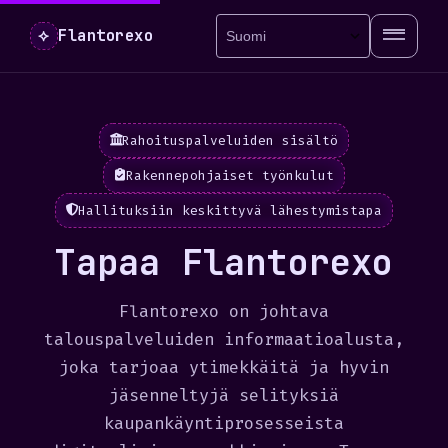
⟡
Flantorexo
Rahoituspalveluiden sisältö
Rakennepohjaiset työnkulut
Hallituksiin keskittyvä lähestymistapa
Tapaa Flantorexo
Flantorexo on johtava
talouspalveluiden informaatioalusta,
joka tarjoaa ytimekkäitä ja hyvin
jäsenneltyjä selityksiä
kaupankäyntiprosesseista