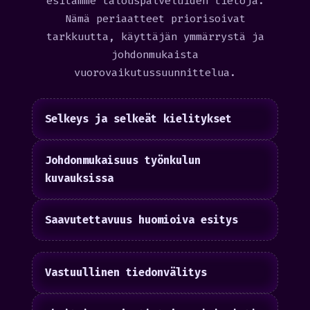
esitämme talouspalveluiden tietoja.
Nämä periaatteet priorisoivat
tarkkuutta, käyttäjän ymmärrystä ja
johdonmukaista
vuorovaikutussuunnittelua.
Selkeys ja selkeät kielitykset
Johdonmukaisuus työnkulun
kuvauksissa
Saavutettavuus huomioiva esitys
Vastuullinen tiedonvälitys