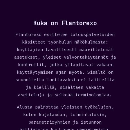
Kuka on Flantorexo
Flantorexo esittelee talouspalveluiden
käsitteet työnkulun näkökulmasta:
käyttäjien tavallisesti määrittelemät
asetukset, yleiset valvontakäytännöt ja
kontrollit, jotka ylläpitävät vakaan
käyttäytymisen ajan myötä. Sisältö on
suunniteltu luettavaksi eri laitteilla
ja kielillä, sisältäen vakaita
asetteluja ja selkeää terminologiaa.
Alusta painottaa yleisten työkalujen,
kuten kojelaudan, toimintalokin,
parametriryhmien ja istunnon
hallintojen käytännön ymmärtämistä.