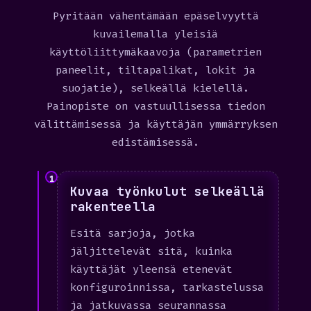
Pyritään vähentämään epäselvyyttä
kuvailemalla yleisiä
käyttöliittymäkaavoja (parametrien
paneelit, tiltapalikat, lokit ja
suojatie), selkeällä kielellä.
Painopiste on vastuullisessa tiedon
välittämisessä ja käyttäjän ymmärryksen
edistämisessä.
1
Kuvaa työnkulut selkeällä
rakenteella
Esitä sarjoja, jotka
jäljittelevät sitä, kuinka
käyttäjät yleensä etenevät
konfiguroinnissa, tarkastelussa
ja jatkuvassa seurannassa