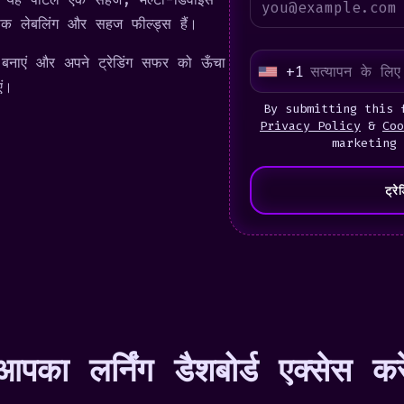
ीक लेबलिंग और सहज फील्ड्स हैं।
नाएं
और अपने ट्रेडिंग सफर को ऊँचा
+1
U
एं।
n
By submitting this 
i
Privacy Policy
&
Coo
marketing
t
e
ट्र
d
S
t
a
t
e
s
आपका लर्निंग डैशबोर्ड एक्सेस करे
+
1