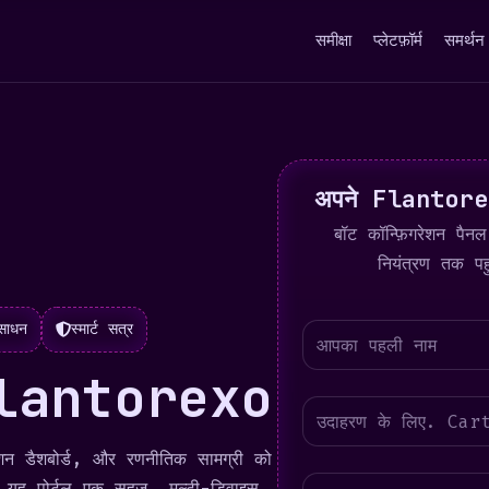
समीक्षा
प्लेटफ़ॉर्म
समर्थन
अपने Flantorexo
बॉट कॉन्फ़िगरेशन पै
नियंत्रण तक पह
ंसाधन
स्मार्ट सत्र
 Flantorexo
रेशन डैशबोर्ड, और रणनीतिक सामग्री को
 यह पोर्टल एक सहज, मल्टी-डिवाइस