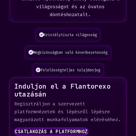
világosságot és az óvatos
döntéshozatalt.
Kristálytiszta világosság
Megbízósságban való következetesség
Felelősségteljes tulajdonjog
Induljon el a Flantorexo
utazásán
Regisztráljon a szervezett
platformnézetek és lépésről lépésre
magyarázott munkafolyamatok eléréséhez.
CSATLAKOZÁS A PLATFORMHOZ