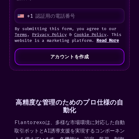
+1
U
n
By submitting this form, you agree to our
i
Terms
,
Privacy Policy
&
Cookie Policy
. This
website is a marketing platform.
Read More
t
e
アカウントを作成
d
S
t
a
t
高精度な管理のためのプロ仕様の自
e
動化
s
+
Flantorexoは、多様な市場環境に対応した自動
1
取引ボットとAI誘導支援を実現するコンポーネン