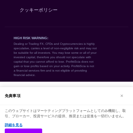
クッキーポリシー
We use cookies to enhance your browsing
×
免責事項
experience. By continuing to use our
website, you agree to our use of
このウェブサイトはマーケティングプラットフォームとしてのみ機能し、取
cookies. See our
Cookie Policy
for more
引、ブローカー、投資サービスの提供、推奨または促進を一切行いません。
information.
詳細を見る