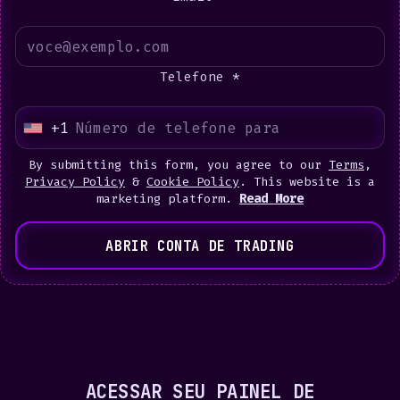
Telefone *
+1
U
n
By submitting this form, you agree to our
Terms
,
i
Privacy Policy
&
Cookie Policy
. This website is a
marketing platform.
Read More
t
e
ABRIR CONTA DE TRADING
d
S
t
a
t
e
ACESSAR SEU PAINEL DE