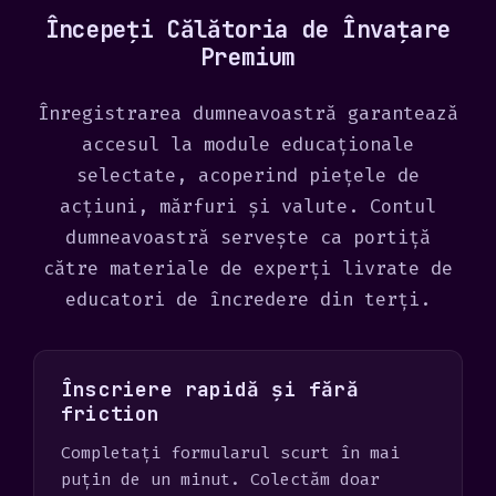
Începeți Călătoria de Învațare
s
Premium
+
1
Înregistrarea dumneavoastră garantează
accesul la module educaționale
selectate, acoperind piețele de
acțiuni, mărfuri și valute. Contul
dumneavoastră servește ca portiță
către materiale de experți livrate de
educatori de încredere din terți.
Înscriere rapidă și fără
friction
Completați formularul scurt în mai
puțin de un minut. Colectăm doar