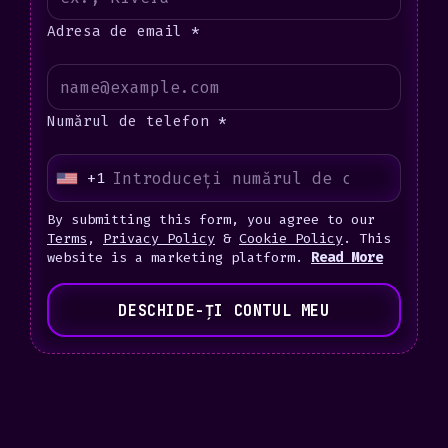
Adresa de email *
Numărul de telefon *
+1
U
n
By submitting this form, you agree to our
i
Terms
,
Privacy Policy
&
Cookie Policy
. This
website is a marketing platform.
Read More
t
e
DESCHIDE-ȚI CONTUL MEU
d
S
t
a
t
e