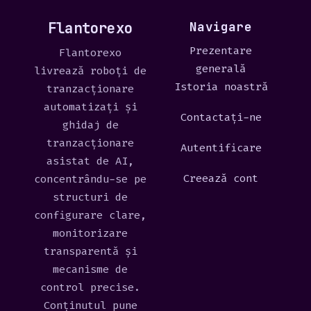
Flantorexo
Navigare
Prezentare
Flantorexo
generală
livrează roboți de
Istoria noastră
tranzacționare
automatizați și
Contactați-ne
ghidaj de
tranzacționare
Autentificare
asistat de AI,
Creează cont
concentrându-se pe
structuri de
configurare clare,
monitorizare
transparentă și
mecanisme de
control precise.
Conținutul pune