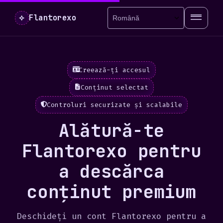
⟡
Flantorexo
Creează-ți accesul
Conținut selectat
Controluri securizate și scalabile
Alătură-te
Flantorexo pentru
a descărca
conținut premium
Deschideți un cont Flantorexo pentru a