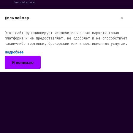
×
Дисклеймер
We use cookies to enhance your browsing
Этот сайт функционирует исключительно как маркетинговая
experience. By continuing to use our
платформа и не предоставляет, не одобряет и не способствует
website, you agree to our use of cookies.
каким-либо торговым, брокерским или инвестиционным услугам.
See our
Cookie Policy
for more information.
Подробнее
Accept
Я понимаю