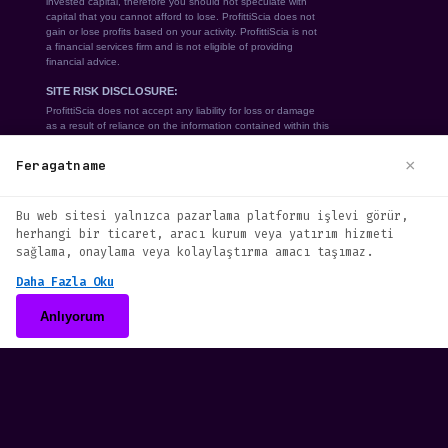
We use cookies to enhance your browsing
×
Feragatname
experience. By continuing to use our
Bu web sitesi yalnızca pazarlama platformu işlevi görür,
website, you agree to our use of
herhangi bir ticaret, aracı kurum veya yatırım hizmeti
cookies. See our
Cookie Policy
for more
sağlama, onaylama veya kolaylaştırma amacı taşımaz.
information.
Daha Fazla Oku
Accept
Anlıyorum