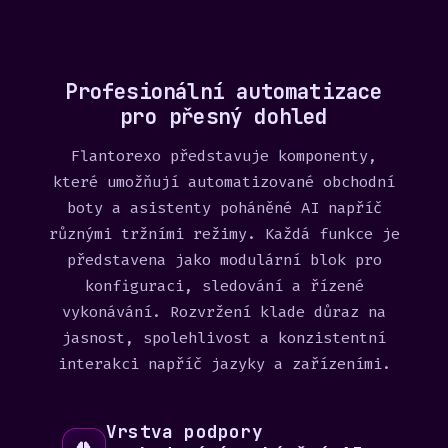
t
a
t
e
Profesionální automatizace
s
pro přesný dohled
+
Flantorexo představuje komponenty,
1
které umožňují automatizované obchodní
boty a asistenty poháněné AI napříč
různými tržními režimy. Každá funkce je
představena jako modulární blok pro
konfiguraci, sledování a řízené
vykonávání. Rozvržení klade důraz na
jasnost, spolehlivost a konzistentní
interakci napříč jazyky a zařízeními.
Vrstva podpory