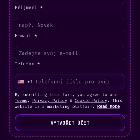
Příjmení *
E-mail *
Telefon *
+1
U
n
By submitting this form, you agree to our
i
Terms
,
Privacy Policy
&
Cookie Policy
. This
website is a marketing platform.
Read More
t
e
VYTVOŘIT ÚČET
d
S