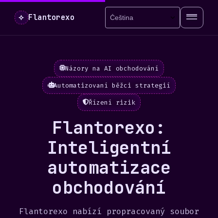
⟡
Flantorexo
Názory na AI obchodování
Automatizovaní běžci strategií
Řízení rizik
Flantorexo:
Inteligentní
automatizace
obchodování
Flantorexo nabízí propracovaný soubor