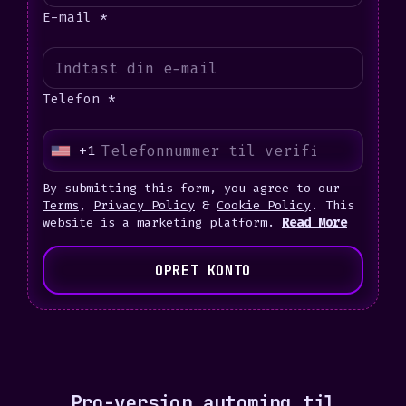
E-mail *
Telefon *
+1
U
n
By submitting this form, you agree to our
i
Terms
,
Privacy Policy
&
Cookie Policy
. This
website is a marketing platform.
Read More
t
e
OPRET KONTO
d
S
t
a
t
e
Pro-version automing til