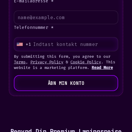
E-mailadresse *
Telefonnummer *
+1
U
n
By submitting this form, you agree to our
i
Terms
,
Privacy Policy
&
Cookie Policy
. This
website is a marketing platform.
Read More
t
e
ÅBN MIN KONTO
d
S
t
a
t
e
Begynd Din Premium Læringsrejse
s