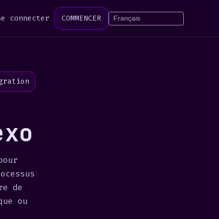
Se connecter
COMMENCER
gration
exo
pour
rocessus
re de
que ou