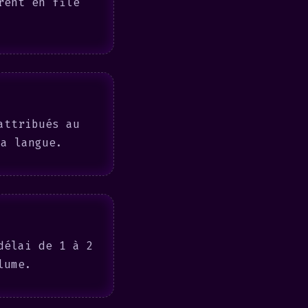
rent en file
attribués au
la langue.
délai de 1 à 2
lume.