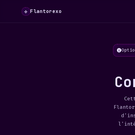
Flantorexo
⟡
Optio
Co
Cet
Flantor
d'in
l'int