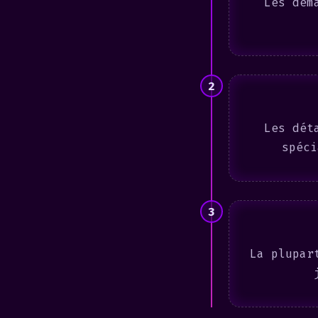
Les dem
2
Les dét
spéci
3
La plupar