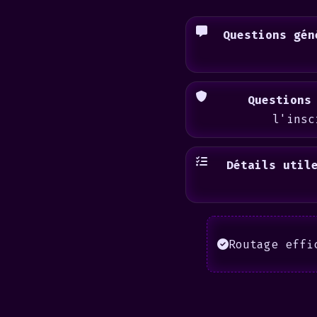
Questions gén
Questions
l'insc
Détails util
Routage effi