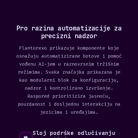
t
a
t
e
Pro razina automatizacije za
s
precizni nadzor
+
Flantorexo prikazuje komponente koje
1
osnažuju automatizirane botove i pomoć
vođenu AI-jem u raznovrsnim tržišnim
režimima. Svaka značajka prikazana je
kao modularni blok za konfiguraciju,
nadzor i kontrolirano izvršenje.
Raspored prioritizira jasnoću,
pouzdanost i dosljednu interakciju na
jezicima i uređajima.
Sloj podrške odlučivanju