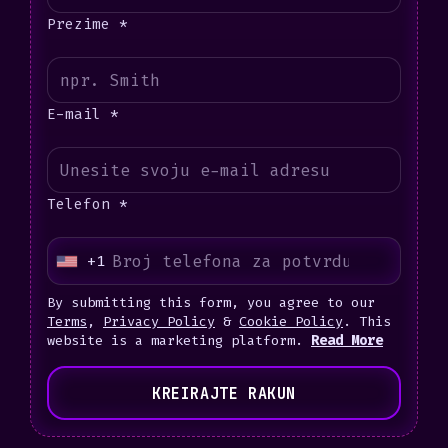
Prezime *
E-mail *
Telefon *
+1
U
n
By submitting this form, you agree to our
i
Terms
,
Privacy Policy
&
Cookie Policy
. This
website is a marketing platform.
Read More
t
e
KREIRAJTE RAKUN
d
S