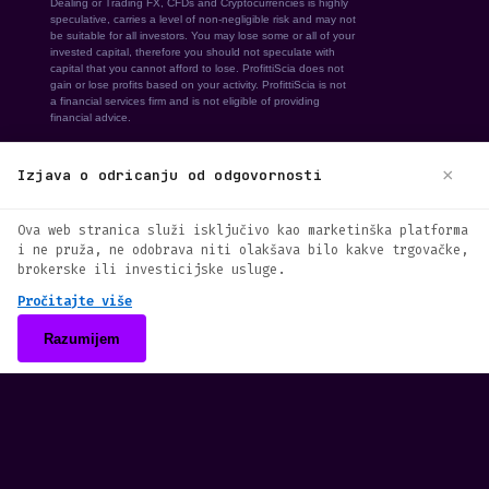
×
Izjava o odricanju od odgovornosti
We use cookies to enhance your browsing
Ova web stranica služi isključivo kao marketinška platforma
experience. By continuing to use our
i ne pruža, ne odobrava niti olakšava bilo kakve trgovačke,
website, you agree to our use of cookies.
brokerske ili investicijske usluge.
See our
Cookie Policy
for more information.
Pročitajte više
Accept
Razumijem