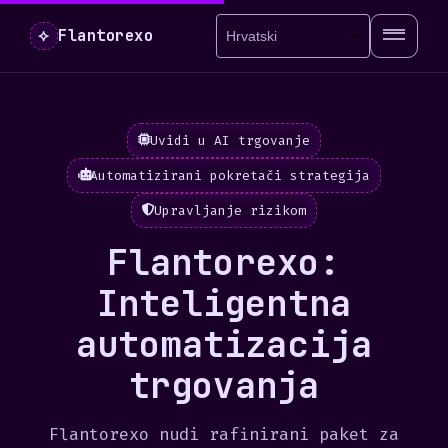
⟡
Flantorexo
Uvidi u AI trgovanje
Automatizirani pokretači strategija
Upravljanje rizikom
Flantorexo:
Inteligentna
automatizacija
trgovanja
Flantorexo nudi rafinirani paket za