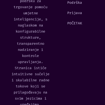
podršku za
Podrška
trgovanje pomoću
Prijava
umjetne
inteligencije, s
POČETAK
naglaskom na
konfigurabilne
strukture,
transparentno
nadziranje i
kontrole
upravljanja.
Stranica ističe
intuitivne sučelje
i skalabilne radne
tokove koji se
prilagođavaju na
svim jezicima i
uređajima.