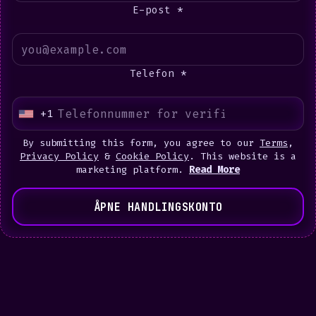
E-post *
Telefon *
+1
U
n
By submitting this form, you agree to our
Terms
,
i
Privacy Policy
&
Cookie Policy
. This website is a
marketing platform.
Read More
t
e
ÅPNE HANDLINGSKONTO
d
S
t
a
t
e